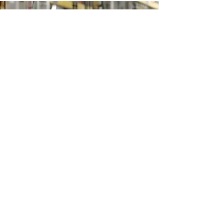
Media - Eurocharger
Volkswagen confirma su entrada en
Xpeng
Los fabricantes europeos salen a la caza de la
tecnología China. Hace unos meses Volkswagen
anunció una inversión de 700 millones.