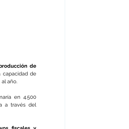
producción de 
a capacidad de 
al año.
maría en 4.500 
 a través del 
os fiscales y 