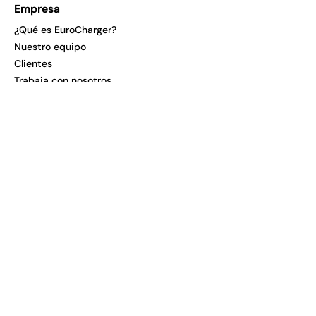
Empresa
¿Qué es EuroCharger?
Nuestro equipo
Clientes
Trabaja con nosotros
Partners
Soporte
Contacto
Asistencia usuarios
Plantillas
Vídeos
Webinars