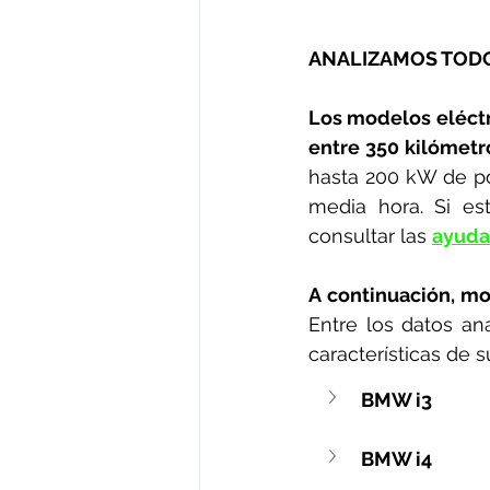
ANALIZAMOS TOD
Los modelos eléct
entre 350 kilómetr
hasta 200 kW de po
media hora. Si es
consultar las 
ayuda
A continuación, mo
Entre los datos an
características de s
BMW i3
BMW i4