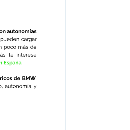
on autonomías 
pueden cargar 
en poco más de 
s te interese 
en España
. 
tricos de BMW.
o, autonomía y 