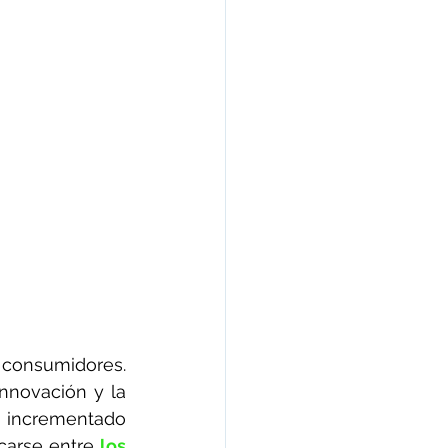
 consumidores.
novación y la 
 incrementado 
carse entre 
los 