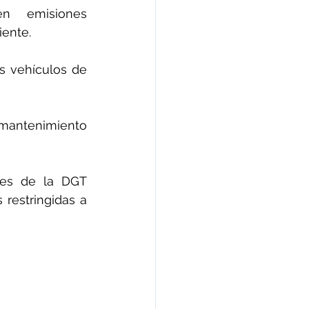
n emisiones 
ente.
s vehículos de 
mantenimiento 
nes de la DGT 
restringidas a 