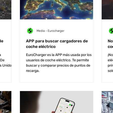
Media - Eurocharger
de
APP para buscar cargadores de
No
coche eléctrico
co
a
EuroCharger es la APP más usada por los
¡No
 De
usuarios de coche eléctrico. Te permite
elé
s Unidos.
buscar y comparar precios de puntos de
pri
recarga.
sol