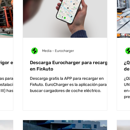
Media - Eurocharger
igor en
Descarga Eurocharger para recargar
¿Q
en FirAuto
de
as para la
Descarga gratis la APP para recargar en
¿Q
nstalación
FirAuto. EuroCharger es la aplicación para
UN
III) hasta
buscar cargadores de coche eléctrico.
en 
pre