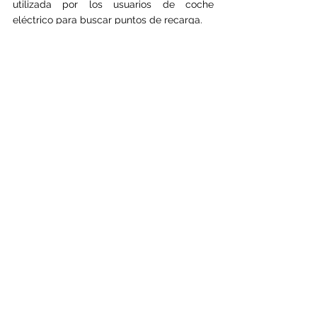
utilizada por los usuarios de coche 
eléctrico para buscar puntos de recarga.
Descarga gratis:
Eurocharger para IOS
Descarga gratis:
Eurocharger para Android
Comentarios
Escribir un comentario...