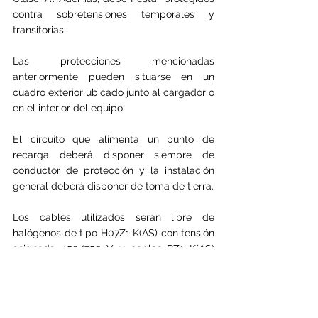
contra sobretensiones temporales y 
transitorias.
Las protecciones mencionadas 
anteriormente pueden situarse en un 
cuadro exterior ubicado junto al cargador o 
en el interior del equipo.
El circuito que alimenta un punto de 
recarga deberá disponer siempre de 
conductor de protección y la instalación 
general deberá disponer de toma de tierra. 
Los cables utilizados serán libre de 
halógenos de tipo H07Z1 K(AS) con tensión 
asignada 450/750 V y cables RZ1 K(AS) 
con tensión asignada 600/1.000 V cuando 
las instalaciones discurran por el exterior.