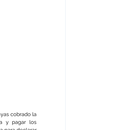
as cobrado la 
a y pagar los 
 para declarar 