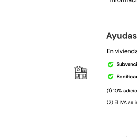
Informaci
Ayudas
En viviend
Subvenci
B
onific
(1) 10% adici
(2)
El IVA se