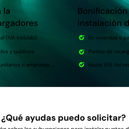
 la
Bonificación
cargadores
instalación 
l (IVA incluido).
En viviendas o p
dos y públicos.
Puntos de recarg
unitarios o empresas.
Hasta 15% del re
¿Qué ayudas puedo solicitar?