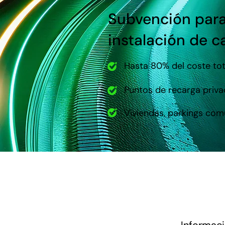
Subvención para
instalación de 
Hasta 80% del coste tota
Puntos de recarga priva
Viviendas, parkings com