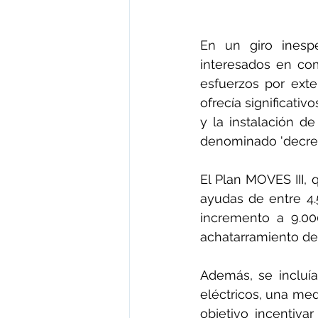
En un giro inespe
interesados en com
esfuerzos por exte
ofrecía significati
y la instalación d
denominado 'decret
El Plan MOVES III, 
ayudas de entre 4.
incremento a 9.00
achatarramiento de 
Además, se incluí
eléctricos, una me
objetivo incentiva