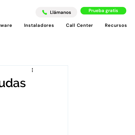
Prueba gratis
Llámanos
tware
Instaladores
Call Center
Recursos
yudas