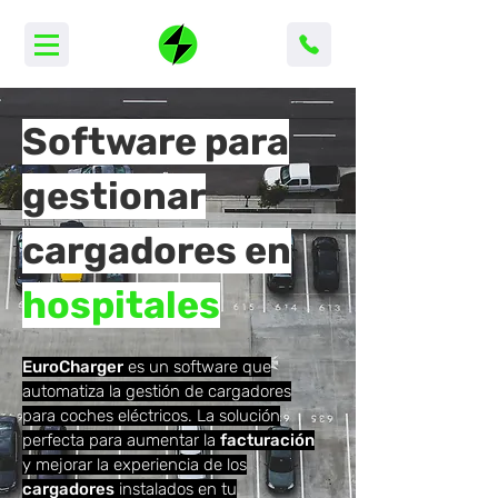
Software para
gestionar
cargadores en
hospitales
EuroCharger
es un software
que
automatiza la gestión de cargadores
para coches eléctricos. La solución
perfecta para aumentar la
facturación
y mejorar la experiencia de los
cargadores
instalados en tu