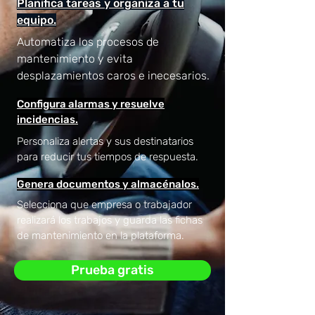
Planifica tareas y organiza a tu
equipo.
Automatiza los procesos de
mantenimiento y evita
desplazamientos caros e inecesarios.
Configura alarmas y resuelve
incidencias.
Personaliza alertas y sus destinatarios
para reducir tus tiempos de respuesta.
Genera documentos y almacénalos.
Selecciona que empresa o trabajador
realizará los trabajos y guarda las fichas
de mantenimiento en la plataforma.
Prueba gratis