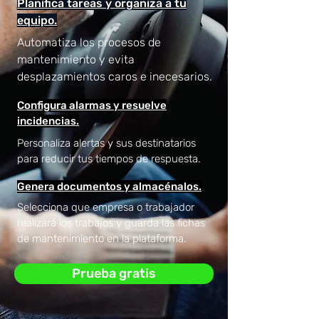
Planifica tareas y organiza a tu
equipo.
Automatiza los procesos de
mantenimiento y evita
desplazamientos caros e inecesarios.
Configura alarmas y resuelve
incidencias.
Personaliza alertas y sus destinatarios
para reducir tus tiempos de respuesta.
Genera documentos y almacénalos.
Selecciona que empresa o trabajador
realizará los trabajos y guarda las fichas
de mantenimiento en la plataforma.
Prueba gratis