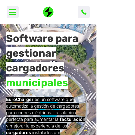
Software para
gestionar
cargadores
municipales
EuroCharger
es un software
que
automatiza la gestión de cargadores
para coches eléctricos. La solución
perfecta para aumentar la
facturación
y mejorar la experiencia de los
cargadores
instalados por