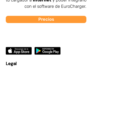
tu cargador a
Internet
y poder integrarlo
con el software de EuroCharger.
Precios
Legal
©2025 Eurocharger®
Cookies
Política de privacidad
Aviso legal
Términos y condiciones
Producto
Soluciones
Precio