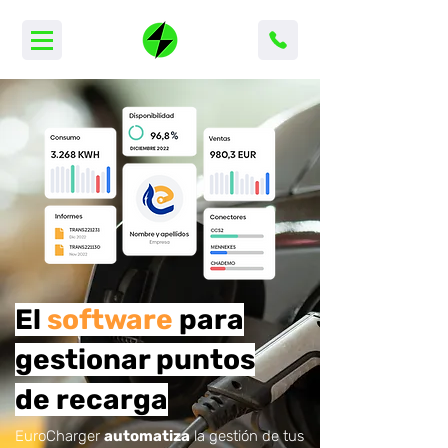
El
software
para
gestionar puntos
de recarga
EuroCharger
automatiza
la gestión de tus