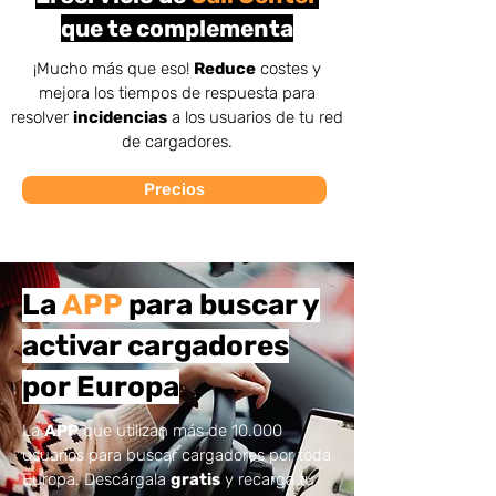
que te complementa
¡Mucho más que eso!
Reduce
costes y
mejora los tiempos de respuesta para
resolver
incidencias
a los usuarios de tu red
de cargadores.
Precios
La
APP
para buscar y
activar cargadores
por Europa
La
APP
que utilizan más de 10.000
usuarios para buscar cargadores por toda
Europa. Descárgala
gratis
y recarga tu