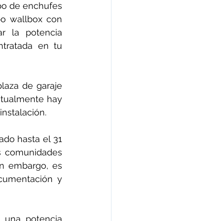
po de enchufes 
o wallbox con 
r la potencia 
tratada en tu 
laza de garaje 
ctualmente hay 
instalación.
do hasta el 31 
as comunidades 
n embargo, es 
cumentación y 
 una potencia 