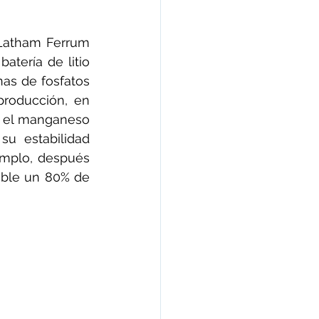
(Latham Ferrum 
atería de litio 
as de fosfatos 
roducción, en 
, el manganeso 
u estabilidad 
emplo, después 
ible un 80% de 