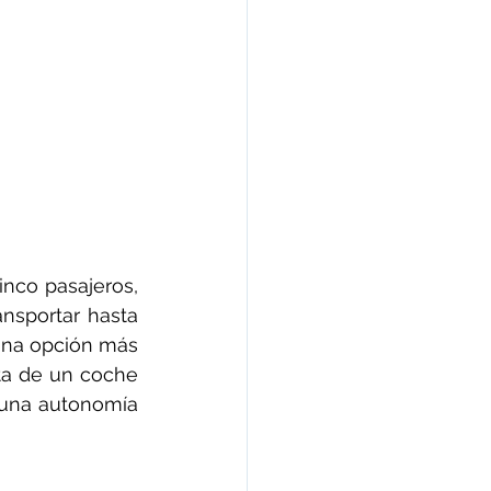
nco pasajeros, 
nsportar hasta 
una opción más 
ta de un coche 
una autonomía 