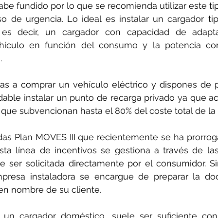
be fundido por lo que se recomienda utilizar este ti
 de urgencia. Lo ideal es instalar un cargador tip
 es decir, un cargador con capacidad de adapta
ehículo en función del consumo y la potencia con
.
as a comprar un vehículo eléctrico y dispones de p
able instalar un punto de recarga privado ya que a
que subvencionan hasta el 80% del coste total de la 
das Plan MOVES III que recientemente se ha prorroga
Esta línea de incentivos se gestiona a través de l
ser solicitada directamente por el consumidor. Si
mpresa instaladora se encargue de preparar la do
d en nombre de su cliente.   
r un cargador doméstico, suele ser suficiente con