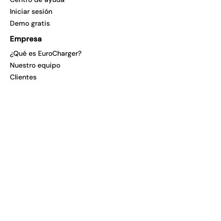
Iniciar sesión
Demo gratis
Empresa
¿Qué es EuroCharger?
Nuestro equipo
Clientes
Trabaja con nosotros
Partners
Soporte
Contacto
Asistencia usuarios
Plantillas
Vídeos
Webinars