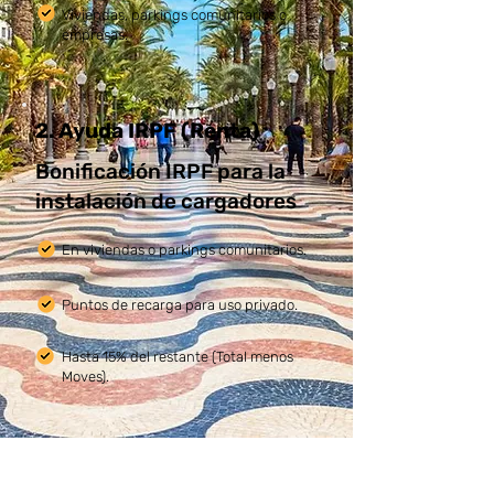
Viviendas, parkings comunitarios o
empresas.
2. Ayuda IRPF (Renta)
Bonificación IRPF para la
instalación de cargadores
En viviendas o parkings comunitarios.
Puntos de recarga para uso privado.
Hasta 15% del restante (Total menos
Moves).