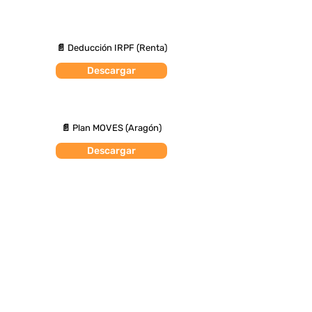
📄 Deducción IRPF (Renta)
Descargar
📄 Plan MOVES (Aragón)
Descargar
Provincia de Huesca
Solicita Presupuestos
Huesca
Monzón