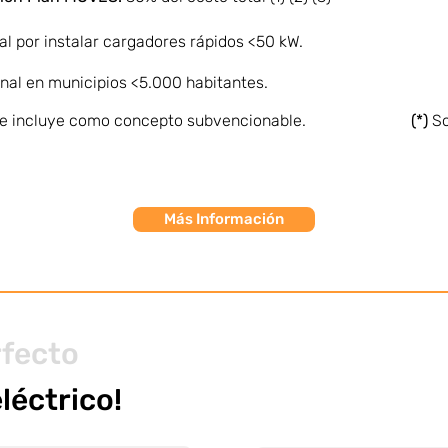
al por instalar cargadores rápidos <50 kW.
nal en municipios <5.000 habitantes.
 se incluye como concepto subvencionable.
(*)
So
Más Información
rfecto
eléctrico!