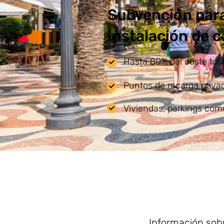
Subvención para
instalación de 
Hasta 80% del coste total
Puntos de recarga privad
Viviendas, parkings com
Información sobr