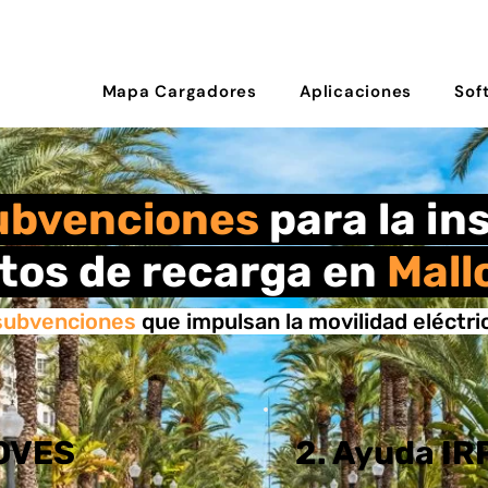
Mapa Cargadores
Aplicaciones
Sof
ubvenciones
para la in
tos de recarga en
Mall
subvenciones
que impulsan la movilidad eléctri
MOVES
2. Ayuda IR