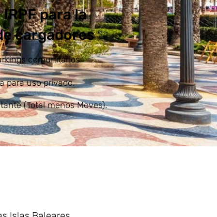
 IRPF para la
 de cargadores
arkings comunitarios.
a para uso privado.
stante (Total menos Moves).
s Islas Baleares.