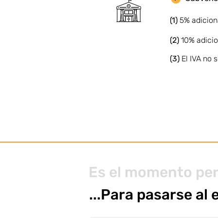
(1)
5% adicion
(2)
10% adicio
(3)
El IVA no
Es el momento pe
...Para pasarse al 