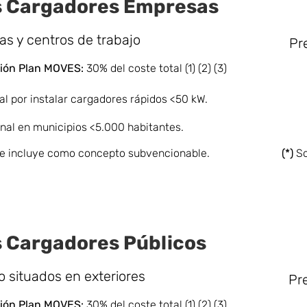
 Cargadores Empresas
s y centros de trabajo
Pr
ón Pla
n MOVES:
30% del coste total (1) (2) (3)
al por instalar cargadores rápidos <50 kW.
nal en municipios <5.000 habitantes.
 se incluye como concepto subvencionable.
(*)
So
 Cargadores Públicos
o situados en exteriores
Pre
ón Pla
n MOVES:
30% del coste total (1) (2) (3)