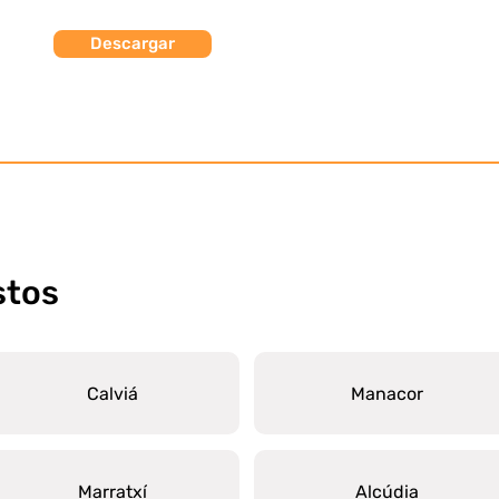
Descargar
stos
Calviá
Manacor
Marratxí
Alcúdia