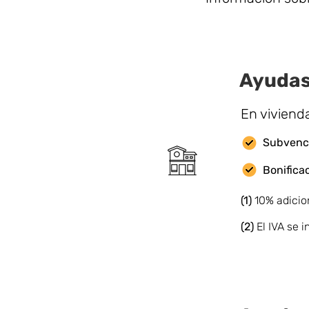
Ayudas
En viviend
Subvenci
Bonifica
(1)
10% adicio
(2)
El IVA se