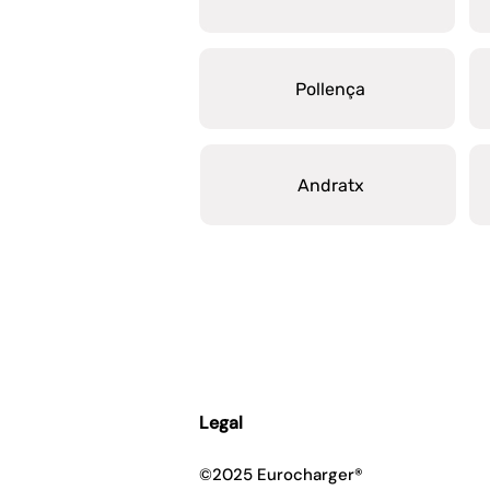
Pollença
Andratx
Legal
©2025 Eurocharger®