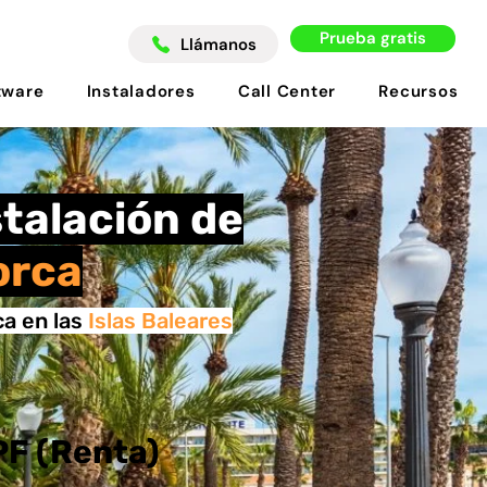
Prueba gratis
Llámanos
tware
Instaladores
Call Center
Recursos
stalación de
orca
ca en las
Islas Baleares
PF (Renta)