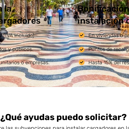
 la
Bonificación
cargadores
instalación
 (IVA incluido).
En viviendas o p
os y públicos.
Puntos de recarg
unitarios o empresas.
Hasta 15% del re
¿Qué ayudas puedo solicitar?
e las subvenciones para instalar cargadores en la