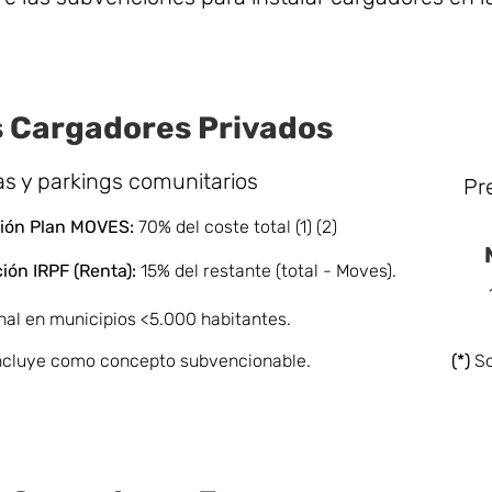
 Cargadores Privados
as y parkings comunitarios
Pr
ón Pla
n MOVES:
70% del coste total (1) (2)
ción
IRPF (Renta):
15% del restante (total - Moves).
nal en municipios <5.000 habitantes.
 incluye como concepto subvencionable.
(*)
So