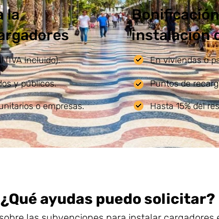
 la
Bonificación
cargadores
instalación
 (IVA incluido).
En viviendas o p
os y públicos.
Puntos de recarg
unitarios o empresas.
Hasta 15% del re
¿Qué ayudas puedo solicitar?
sobre las subvenciones para instalar cargadores 