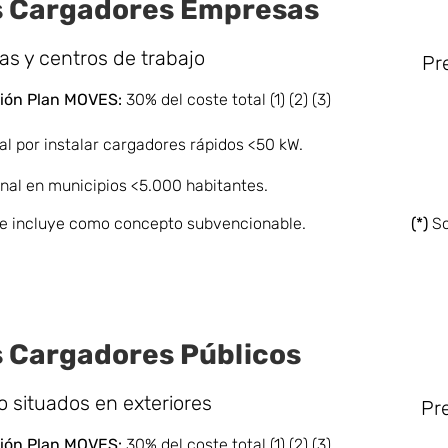
 Cargadores Empresas
s y centros de trabajo
Pr
ón Pla
n MOVES:
30% del coste total (1) (2) (3)
al por instalar cargadores rápidos <50 kW.
nal en municipios <5.000 habitantes.
 se incluye como concepto subvencionable.
(*)
So
 Cargadores Públicos
o situados en exteriores
Pre
ón Pla
n MOVES:
30% del coste total (1) (2) (3)