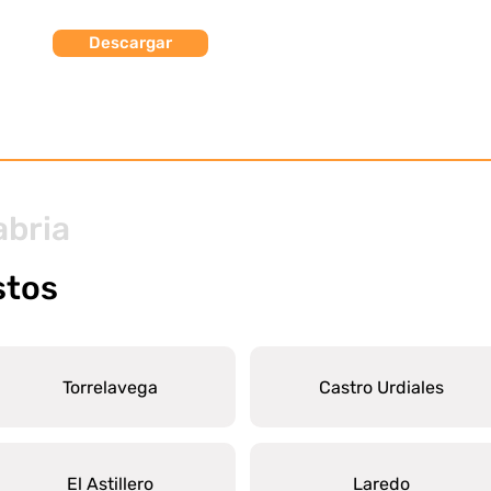
Descargar
abria
stos
Torrelavega
Castro Urdiales
El Astillero
Laredo