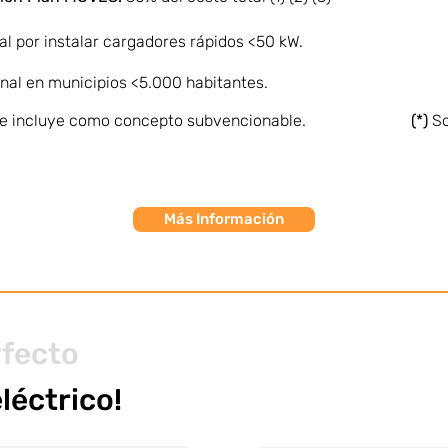
al por instalar cargadores rápidos <50 kW.
nal en municipios <5.000 habitantes.
 se incluye como concepto subvencionable.
(*)
So
Más Información
rfecto
eléctrico!