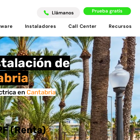
Prueba gratis
Llámanos
tware
Instaladores
Call Center
Recursos
stalación de
abria
ctrica en
Cantabria
PF (Renta)