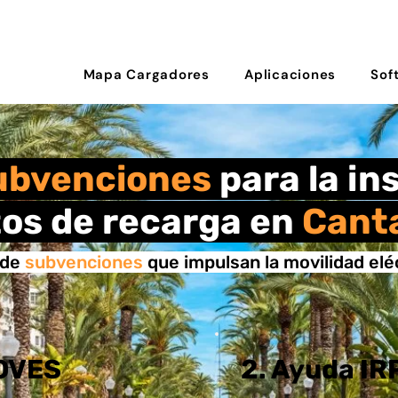
Mapa Cargadores
Aplicaciones
Sof
ubvenciones
para la in
os de recarga en
Cant
 de
subvenciones
que impulsan la movilidad elé
MOVES
2. Ayuda IR