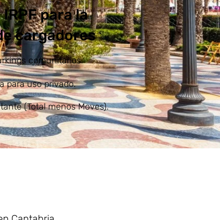
 IRPF para la
 de cargadores
arkings comunitarios.
a para uso privado.
stante (Total menos Moves).
en Cantabria.