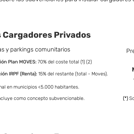
 Cargadores Privados
as y parkings comunitarios
Pr
ón Pla
n MOVES:
70% del coste total (1) (2)
ción
IRPF (Renta):
15% del restante (total - Moves).
nal en municipios <5.000 habitantes.
 incluye como concepto subvencionable.
(*)
So