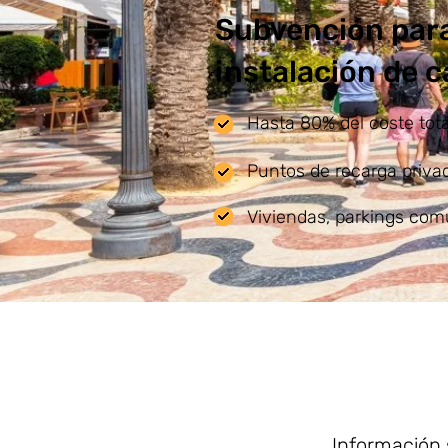
Subvención para
instalación de 
Hasta 80% del coste total
Puntos de recarga privad
Viviendas, parkings com
Información 