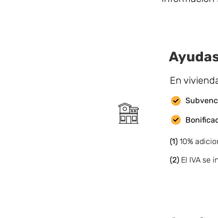
Ayudas
En viviend
Subvenci
Bonifica
(1)
10% adicio
(2)
El IVA se