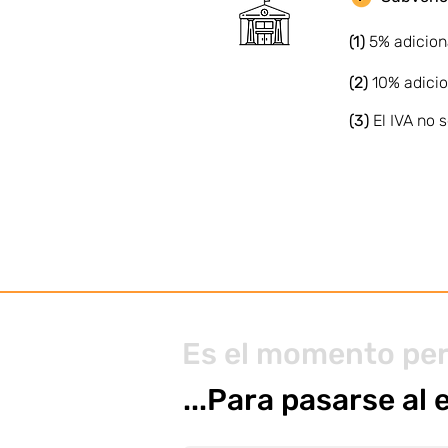
(1)
5% adicion
(2)
10% adicio
(3)
El IVA no
Es el momento pe
...Para pasarse al 