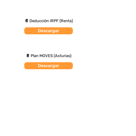
📄 Deducción IRPF (Renta)
Descargar
📄 Plan MOVES (Asturias)
Descargar
Provincia de Asturias
Solicita Presupuestos
Oviedo
Gijón