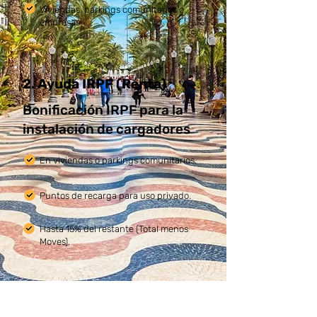
Viviendas, parkings comunitarios o
empresas.
2. Ayuda IRPF (Renta)
Bonificación IRPF para la
instalación de cargadores
En viviendas o parkings comunitarios.
Puntos de recarga para uso privado.
Hasta 15% del restante (Total menos
Moves).