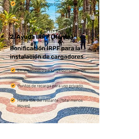
Viviendas, parkings comunitarios o
empresas.
2. Ayuda IRPF (Renta)
Bonificación IRPF para la
instalación de cargadores
En viviendas o parkings comunitarios.
Puntos de recarga para uso privado.
Hasta 15% del restante (Total menos
Moves).