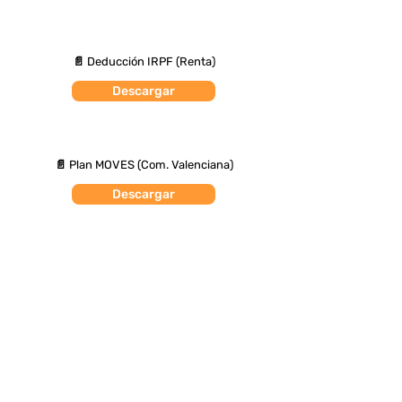
📄 Deducción IRPF (Renta)
Descargar
📄 Plan MOVES (Com. Valenciana)
Descargar
Provincia de Alicante
Solicita Presupuestos
Alicante
Elche