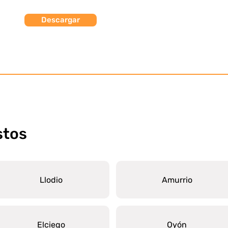
Descargar
stos
Llodio
Amurrio
Elciego
Oyón