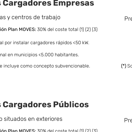
 Cargadores Empresas
s y centros de trabajo
Pr
ón Pla
n MOVES:
30% del coste total (1) (2) (3)
al por instalar cargadores rápidos <50 kW.
nal en municipios <5.000 habitantes.
 se incluye como concepto subvencionable.
(*)
So
 Cargadores Públicos
o situados en exteriores
Pre
ón Pla
n MOVES:
30% del coste total (1) (2) (3)