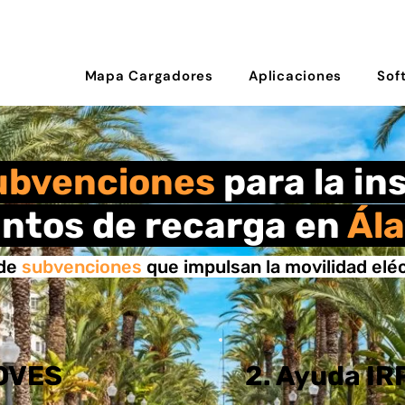
Mapa Cargadores
Aplicaciones
Sof
ubvenciones
para la in
ntos de recarga en
Ál
de
subvenciones
que impulsan la movilidad elé
MOVES
2. Ayuda IR