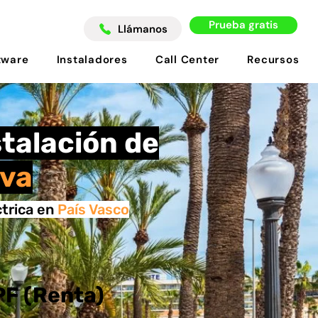
Prueba gratis
Llámanos
tware
Instaladores
Call Center
Recursos
stalación de
ava
ctrica en
País Vasco
PF (Renta)