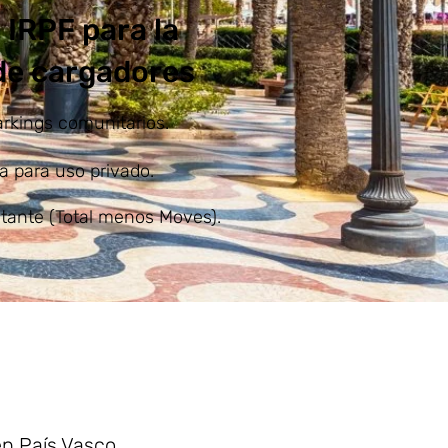
 IRPF para la
 de cargadores
arkings comunitarios.
a para uso privado.
stante (Total menos Moves).
n País Vasco.