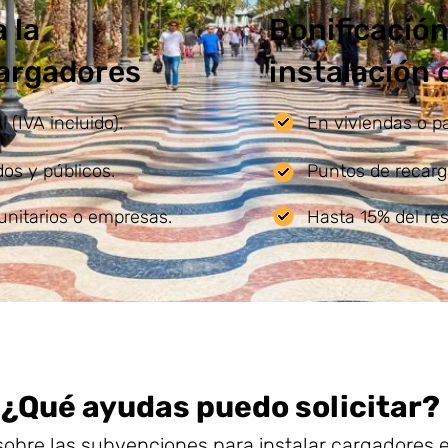
 la
Bonificación
cargadores
instalación
 (IVA incluido).
En viviendas o p
os y públicos.
Puntos de recarg
unitarios o empresas.
Hasta 15% del re
¿Qué ayudas puedo solicitar?
sobre las subvenciones para instalar cargadores e