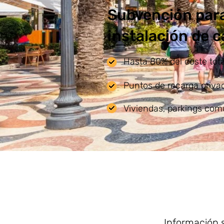
Subvención para
instalación de 
Hasta 80% del coste total
Puntos de recarga privad
Viviendas, parkings com
Información 