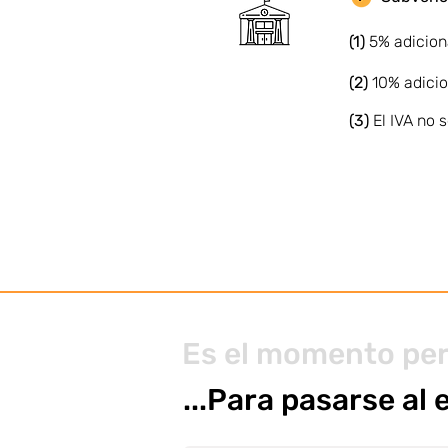
(1)
5% adicion
(2)
10% adicio
(3)
El IVA no
Es el momento pe
...Para pasarse al 