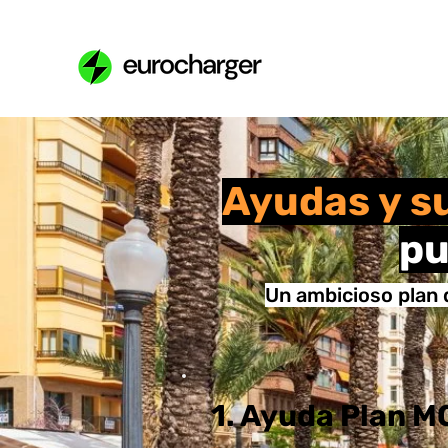
Ayudas y s
pu
Un ambicioso plan 
1. Ayuda Plan 