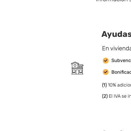
Ayudas
En viviend
Subvenci
Bonifica
(1)
10% adicio
(2)
El IVA se