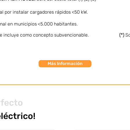
al por instalar cargadores rápidos <50 kW.
nal en municipios <5.000 habitantes.
 se incluye como concepto subvencionable.
(*)
So
Más Información
rfecto
eléctrico!