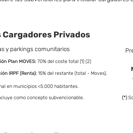
 Cargadores Privados
as y parkings comunitarios
Pr
ón Pla
n MOVES:
70% del coste total (1) (2)
ción
IRPF (Renta):
15% del restante (total - Moves).
nal en municipios <5.000 habitantes.
 incluye como concepto subvencionable.
(*)
So